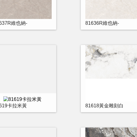
1637R維也納-
81636R維也納-
1619卡拉米黃
81618黃金雕刻白