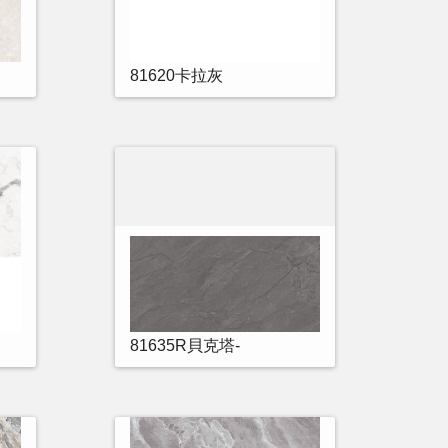
81620卡拉灰
81635R貝克塔-