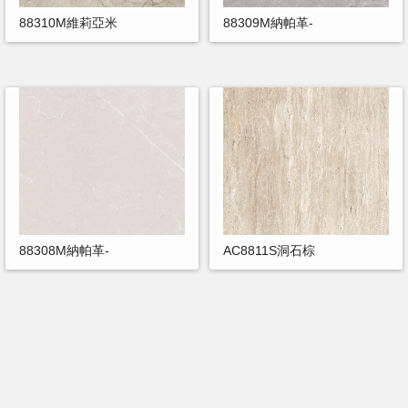
88310M維莉亞米
88309M納帕革-
88308M納帕革-
AC8811S洞石棕