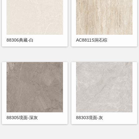
88306典藏-白
AC8811S洞石棕
88305境面-深灰
88303境面-灰