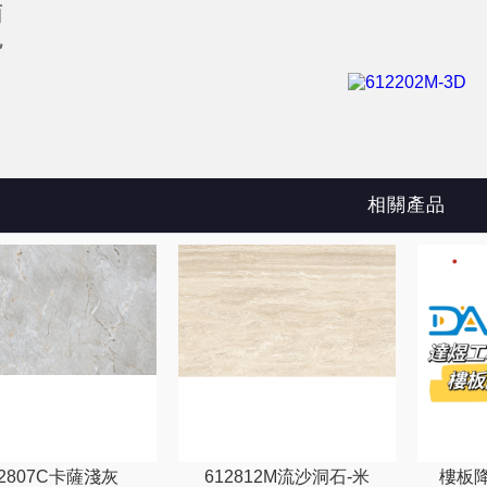
面
色
相關產品
12807C卡薩淺灰
612812M流沙洞石-米
樓板