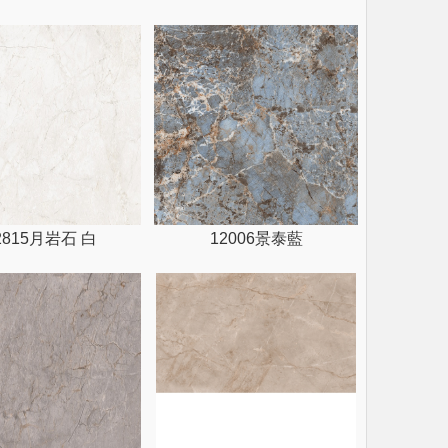
2815月岩石 白
12006景泰藍