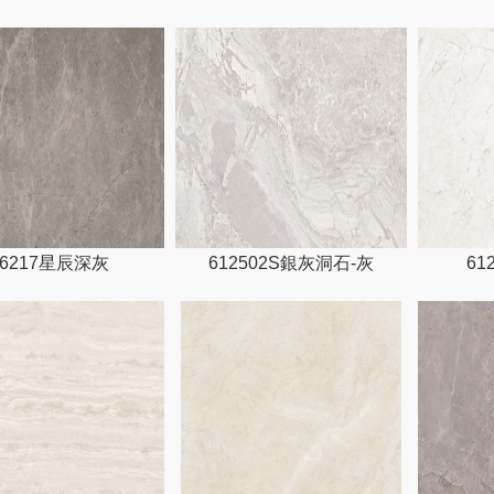
36217星辰深灰
612502S銀灰洞石-灰
61