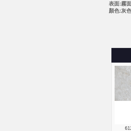
表面:霧
顏色:灰
6