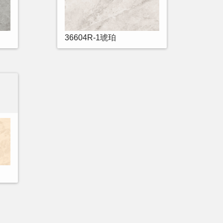
36604R-1琥珀