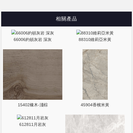
相關產品
66006約頓灰岩 深灰
88310維莉亞米黃
15402橡木-淺棕
45904香檳米黃
612811月岩灰