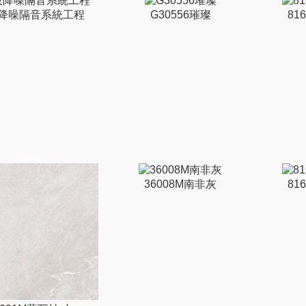
降噪隔音系統工程
G30556璀璨
81
36008M南非灰
81