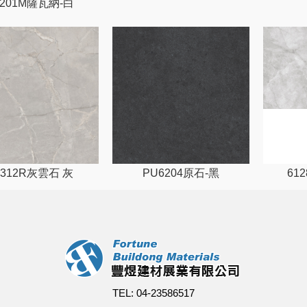
6201M薩瓦納-白
8312R灰雲石 灰
PU6204原石-黑
61
TEL: 04-23586517