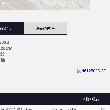
品資訊
產品問與答
502S
120CM
材紋
體釉
灰
相關產品