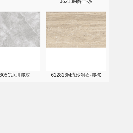
36213M爵士-灰
2805C冰川淺灰
612813M流沙洞石-淺棕