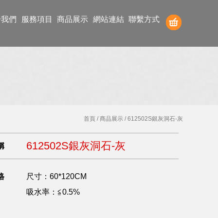
於我們
服務項目
商品展示
網站連結
聯繫方式
首頁
/
商品展示
/ 612502S銀灰洞石-灰
612502S銀灰洞石-灰
稱
格
尺寸：60*120CM
吸水率：≦0.5%